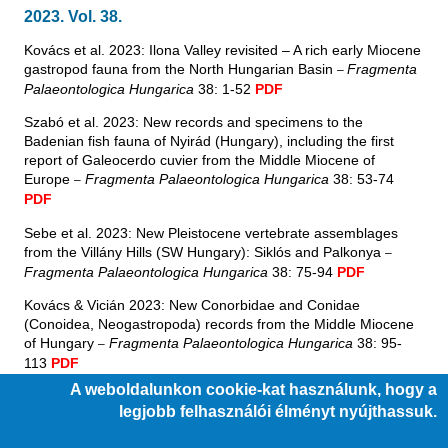
g
2023. Vol. 38.
i
h
e
Kovács et al. 2023: Ilona Valley revisited – A rich early Miocene
l
y
gastropod fauna from the North Hungarian Basin
Fragmenta
–
Palaeontologica Hungarica
38: 1-52
PDF
Szabó et al. 2023: New records and specimens to the
Badenian fish fauna of Nyirád (Hungary), including the first
report of Galeocerdo cuvier from the Middle Miocene of
Europe
Fragmenta Palaeontologica Hungarica
38: 53-74
–
PDF
Sebe et al. 2023: New Pleistocene vertebrate assemblages
from the Villány Hills (SW Hungary): Siklós and Palkonya
–
Fragmenta Palaeontologica Hungarica
38: 75-94
PDF
Kovács & Vicián 2023: New Conorbidae and Conidae
(Conoidea, Neogastropoda) records from the Middle Miocene
of Hungary
Fragmenta Palaeontologica Hungarica
38: 95-
–
113
PDF
A weboldalunkon cookie-kat használunk, hogy a
legjobb felhasználói élményt nyújthassuk.