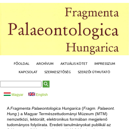
Jump to navigation
FŐOLDAL
ARCHÍVUM
AKTUÁLIS KÖTET
IMPRESSZUM
KAPCSOLAT
SZERKESZTŐSÉG
SZERZŐI ÚTMUTATÓ
K
K
e
e
r
r
Magyar
English
e
e
s
é
s
s
A
Fragmenta Palaeontologica Hungarica
(
Fragm. Palaeont.
ű
é
r
Hung
.) a Magyar Természettudományi Múzeum (MTM)
s
l
nemzetközi, lektorált, elektronikus formában megjelenő
a
p
tudományos folyóirata. Eredeti tanulmányokat publikál az