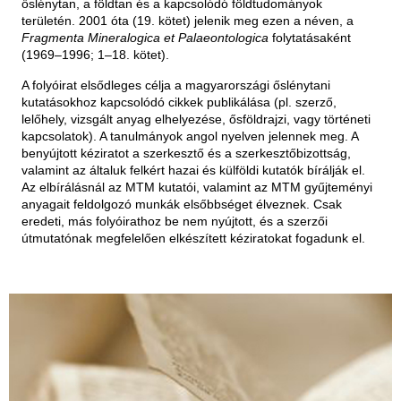
őslénytan, a földtan és a kapcsolódó földtudományok
területén. 2001 óta (19. kötet) jelenik meg ezen a néven, a
Fragmenta Mineralogica et Palaeontologica
folytatásaként
(1969‒1996; 1–18. kötet).
A folyóirat elsődleges célja a magyarországi őslénytani
kutatásokhoz kapcsolódó cikkek publikálása (pl. szerző,
lelőhely, vizsgált anyag elhelyezése, ősföldrajzi, vagy történeti
kapcsolatok). A tanulmányok angol nyelven jelennek meg. A
benyújtott kéziratot a szerkesztő és a szerkesztőbizottság,
valamint az általuk felkért hazai és külföldi kutatók bírálják el.
Az elbírálásnál az MTM kutatói, valamint az MTM gyűjteményi
anyagait feldolgozó munkák elsőbbséget élveznek. Csak
eredeti, más folyóirathoz be nem nyújtott, és a szerzői
útmutatónak megfelelően elkészített kéziratokat fogadunk el.
ARCHÍVUM